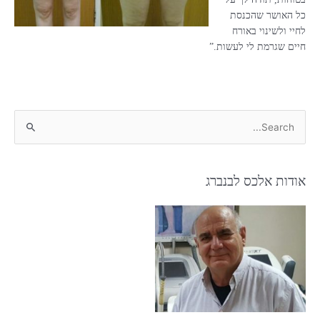
כל האושר שהכנסת
לחיי ולשינוי באורח
חיים שגרמת לי לעשות.”
S
e
a
r
אודות אלכס לבנברג
c
h
f
o
r
: