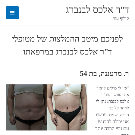
ילוג
ד"ר אלכס לבנברג
תוכן
תפריט
קילוף עור
ראשי
לפניכם מיטב ההמלצות של מטופלי
ד”ר אלכס לבנברג במרפאתו
ר. מרעננה, בת 54
“אין לי מילים לתאר
את האושר שד”ר
אלכס לבנברג נתן לי
לאחר כל כך
עכשיו
הרבה שנים.
אני יכולה להרגיש
עם גופי הרבה יותר