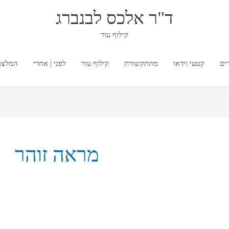
ד"ר אלכס לבנברג
קילוף עור
ים
קטעי וידאו
מהתקשורת
קילוף עור
לפני | אחרי
המלצו
מראה זוהר