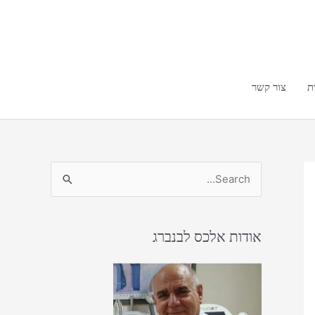
ת
צור קשר
S
e
a
אודות אלכס לבנברג
r
c
h
f