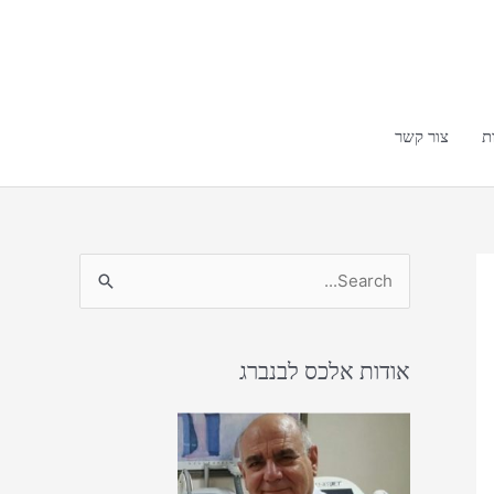
ת
צור קשר
S
e
a
אודות אלכס לבנברג
r
c
h
f